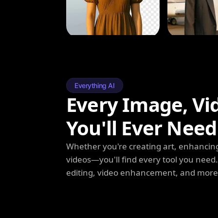
Everything AI
Every Image, Vi
You'll Ever Need
Whether you're creating art, enhancing
videos—you'll find every tool you need
editing, video enhancement, and more