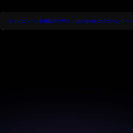
すべてのツール
画像
動画
デザイン
Use Cases
iOSでダウンロー
One App For
Everything Visual
 Banana Pro A
ポスターメーカー
nvasのNano Banana Pro AIイベントポスターメーカー
のイベントポスターを素早く作りましょう。