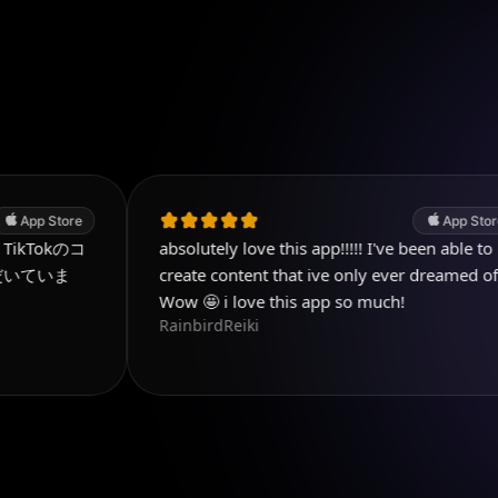
App Store
コ
absolutely love this app!!!!! I've been able to
create content that ive only ever dreamed of!
Wow 🤩 i love this app so much!
RainbirdReiki