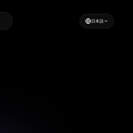
ド
日本語
iイベント
で、集客重視