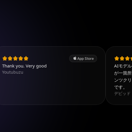
App Store
. Very good
AIモデルは最高クラス
u
が一箇所にあるのが
ンツクリエイターに
です。
デビッド R.