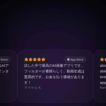
成しましょう。
iOSでダウンロード
4.7
(2.4k ratings)
247,000 visuals created
App Store
試した中で最高のAI画像アプリです。
absolutely
フィルターが素晴らしく、動画生成は
able to cr
驚異的です。お金を払う価値がありま
ever drea
す！
app so m
マイケル K.
RainbirdR