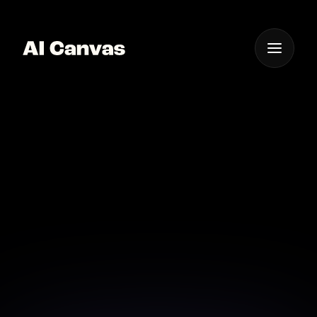
One App For
Everything Visual
Nano Banana Pro Aiホ
ワイトペーパービジュア
ル
AI CanvasのNano Banana Pro AIホワイトペーパービ
ジュアルツールで、長文資料に合う図版や挿絵を自動生