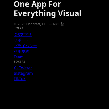
One App For
Everything Visual
© 2025 Engcraft, LLC — NYC 🗽
LINKS
iOSアプリ
サポート
プライバシー
利用規約
Team
SOCIAL
X - Twitter
Instagram
TikTok