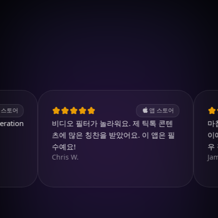
iOS에서 다운로드
4.7
(2.4k ratings)
247,000 visuals created
앱 스토어
on
비디오 필터가 놀라워요. 제 틱톡 콘텐
마침내 광
츠에 많은 칭찬을 받았어요. 이 앱은 필
이에요.
수예요!
우 직관
Chris W.
James P.