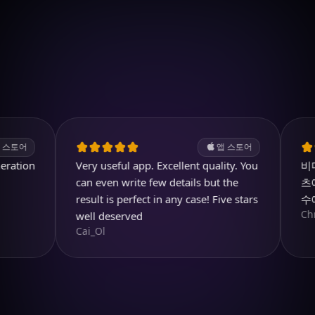
iOS에서 다운로드
4.7
(2.4k ratings)
247,000 visuals created
앱 스토어
on
Very useful app. Excellent quality. You
비디오 필
can even write few details but the
츠에 많은
result is perfect in any case! Five stars
수예요!
Chris W.
well deserved
Cai_Ol