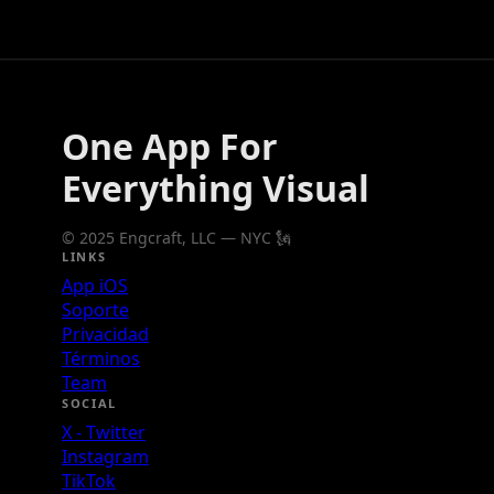
One App For
Everything Visual
© 2025 Engcraft, LLC — NYC 🗽
LINKS
App iOS
Soporte
Privacidad
Términos
Team
SOCIAL
X - Twitter
Instagram
TikTok