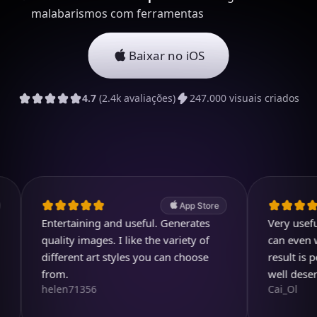
malabarismos com ferramentas
Baixar no iOS
4.7
(2.4k avaliações)
247.000 visuais criados
App Store
aining and useful. Generates
Very useful app. Excellen
y images. I like the variety of
can even write few detail
ent art styles you can choose
result is perfect in any ca
well deserved
71356
Cai_Ol