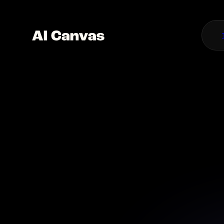
T
que