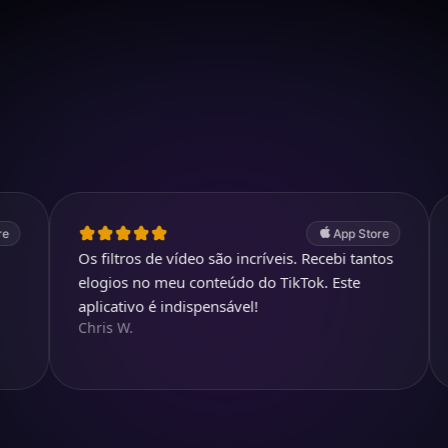
Baixar no iOS
4.7
(2.4k avaliações)
247.000 visuais criados
App Store
Os filtros de vídeo são incríveis. Recebi tantos
Este apl
elogios no meu conteúdo do TikTok. Este
usando h
aplicativo é indispensável!
incompar
Chris W.
fácil.
Sarah M