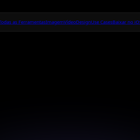
Todas as Ferramentas
Imagem
Vídeo
Design
Use Cases
Baixar no iO
Um Aplicativo Para
Tudo Visual
odas as ferrament
visuais
 você sempre preci