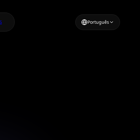
S
Português
as
sará