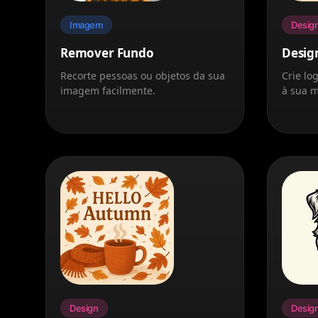
Imagem
Desig
Remover Fundo
Desig
Recorte pessoas ou objetos da sua
Crie lo
imagem facilmente.
à sua m
Design
Desig