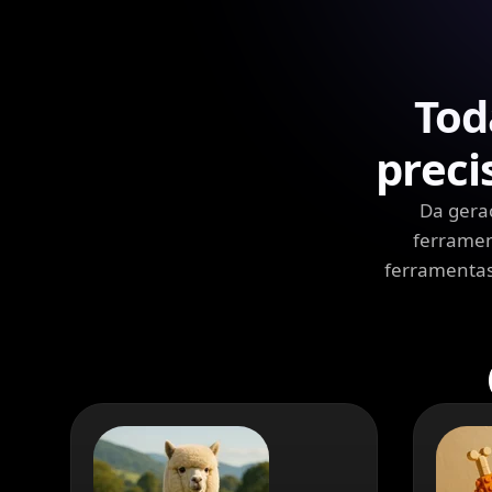
Tod
preci
Da gera
ferramen
ferramentas 