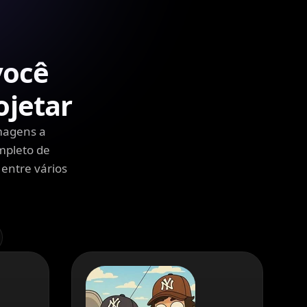
você
ojetar
magens a
mpleto de
 entre vários