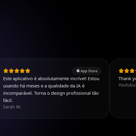
App Store
icativo é absolutamente incrível! Estou
Thank you. Very 
Youtubuzu
á meses e a qualidade da IA é
ável. Torna o design profissional tão
.