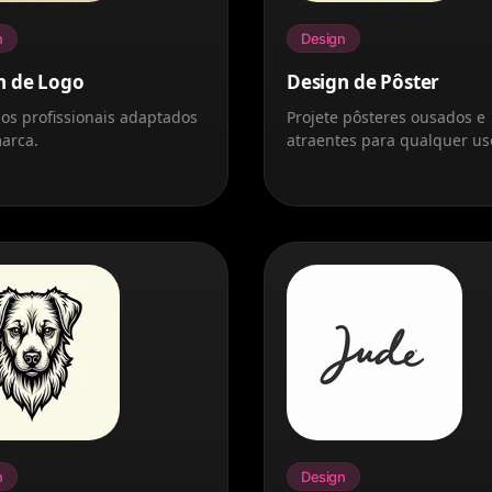
n
Design
n de Logo
Design de Pôster
gos profissionais adaptados
Projete pôsteres ousados e
arca.
atraentes para qualquer us
n
Design