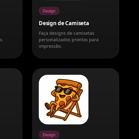
Design
Design de Camiseta
Faça designs de camisetas
o.
personalizados prontos para
impressão.
Design